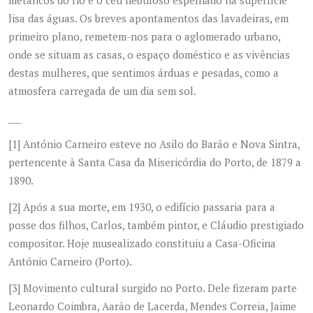
metálicos do rio e o céu nebuloso espelhado na superfície
lisa das águas. Os breves apontamentos das lavadeiras, em
primeiro plano, remetem-nos para o aglomerado urbano,
onde se situam as casas, o espaço doméstico e as vivências
destas mulheres, que sentimos árduas e pesadas, como a
atmosfera carregada de um dia sem sol.
___
[1]
António Carneiro esteve no Asilo do Barão e Nova Sintra,
pertencente à Santa Casa da Misericórdia do Porto, de 1879 a
1890.
[2]
Após a sua morte, em 1930, o edifício passaria para a
posse dos filhos, Carlos, também pintor, e Cláudio prestigiado
compositor. Hoje musealizado constituiu a Casa-Oficina
António Carneiro (Porto).
[3]
Movimento cultural surgido no Porto. Dele fizeram parte
Leonardo Coimbra, Aarão de Lacerda, Mendes Correia, Jaime