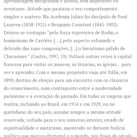
aprendizagem disciplinada e atenta, sem dispersões ou
aventuras. Atitude que pautaria o seu comportamento
simples e austero. Na Academia Julian foi discípulo de Paul
Laurens (1838-1921) e Benjamin Constant (1845-1902).
Deixou-se contagiar “pela força expressiva de Rodin, o
humanismo de Carrière [….] pelo aspecto esfumado e
delicado das suas composições, […] o hieratismo pálido de
Chavannes “ (Castro, 1997, 19). Voltará outras vezes à capital
francesa para visitar os museus, as livrarias, as igrejas… para
ver e aprender. Com o mesmo propósito viaja até Itália, em
1899, destino de eleição para um encontro com os clássicos
do renascimento, num contraponto entre a modernidade
parisiense e a evocação do passado. Em todas as viagens que
realiza, incluindo ao Brasil, em 1914 e em 1929, ou no
quotidiano do seu país, assume sempre a mesma atitude
reservada, voltada para o seu universo interior, eivado de
espiritualidade e misticismo, mantendo-se distante bulício
político que marcou Portugal e o mundo, nos finais do século