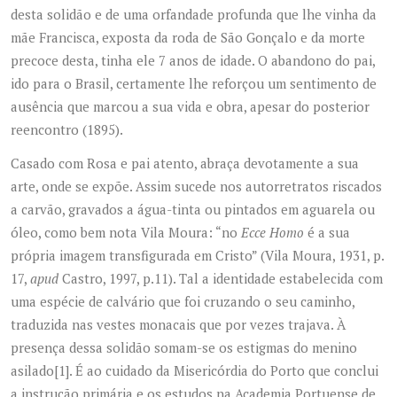
desta solidão e de uma orfandade profunda que lhe vinha da
mãe Francisca, exposta da roda de São Gonçalo e da morte
precoce desta, tinha ele 7 anos de idade. O abandono do pai,
ido para o Brasil, certamente lhe reforçou um sentimento de
ausência que marcou a sua vida e obra, apesar do posterior
reencontro (1895).
Casado com Rosa e pai atento, abraça devotamente a sua
arte, onde se expõe. Assim sucede nos autorretratos riscados
a carvão, gravados a água-tinta ou pintados em aguarela ou
óleo, como bem nota Vila Moura: “no
Ecce Homo
é a sua
própria imagem transfigurada em Cristo” (Vila Moura, 1931, p.
17,
apud
Castro, 1997, p.11). Tal a identidade estabelecida com
uma espécie de calvário que foi cruzando o seu caminho,
traduzida nas vestes monacais que por vezes trajava. À
presença dessa solidão somam-se os estigmas do menino
asilado
[1]
. É ao cuidado da Misericórdia do Porto que conclui
a instrução primária e os estudos na Academia Portuense de