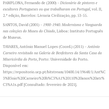
PAMPLONA, Fernando de (2000) –
Dicionário de pintores e
escultores Portugueses ou que trabalharam em Portugal
, vol. II,
2.ª edição, Barcelos: Livraria Civilização, pp. 53-55.
SANTOS, David (2001) –
1900-1940. Modernismo e Vanguarda
nas coleções do Museu do Chiado
, Lisboa: Instituto Português
de Museus.
TAVARES, António Manuel Lopes (Coord.) (2011) –
António
Carneiro revisitado na Galeria de Benfeitores da Santa Casa da
Misericórdia do Porto
, Porto: Universidade do Porto.
Disponível em:
https://repositorio.ucp.pt/bitstream/10400.14/19648/1/Ant%C
3%B3nio%20Carneiro%20h%C3%A1%20110%20anos%20atr%
C3%A1s.pdf [Consultado: fevereiro de 2021].